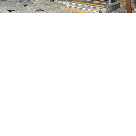
– 오후 8:05
7, 明宝艺术厅 3楼
가격
₩35,000
가격