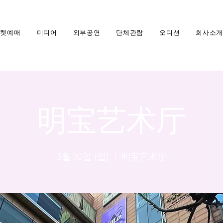
티켓예매
미디어
외부공연
단체관람
오디션
회사소개
明宝艺术厅
3월 10일 (일)
  |  
明宝艺术厅