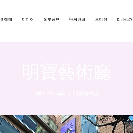
티켓예매
미디어
외부공연
단체관람
오디션
회사소개
明寶藝術廳
3월 08일 (금)
  |  
明寶藝術廳