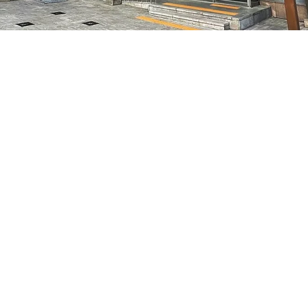
 – 오후 8:05
7, 明寶藝術廳 3樓
가격
₩35,000
가격