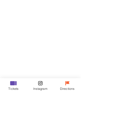
티켓
할인 종료
티켓 유형
R
가격
₩35,000
할인 종료
티켓 유형
Tickets
Instagram
Directions
VIP
가격
₩48,000