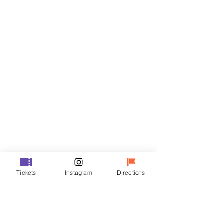
티켓
할인 종료
티켓 유형
VIP
가격
₩48,000
할인 종료
티켓 유형
Tickets
Instagram
Directions
R
가격
₩35,000