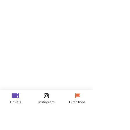
티켓
할인 종료
티켓 유형
VIP
가격
₩48,000
할인 종료
티켓 유형
Tickets
Instagram
Directions
R
가격
₩35,000