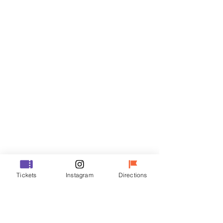
티켓
할인 종료
티켓 유형
R
가격
₩35,000
할인 종료
티켓 유형
Tickets
Instagram
Directions
VIP
가격
₩48,000