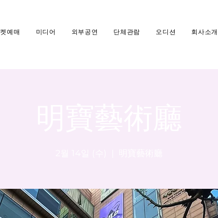
티켓예매
미디어
외부공연
단체관람
오디션
회사소개
明寶藝術廳
2월 14일 (수)
  |  
明寶藝術廳