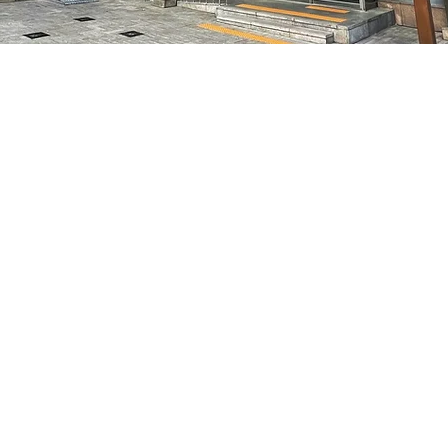
– 오후 5:05
7, 明寶藝術廳 3樓
가격
₩35,000
가격