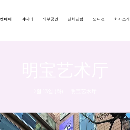
티켓예매
미디어
외부공연
단체관람
오디션
회사소개
明宝艺术厅
2월 13일 (화)
  |  
明宝艺术厅