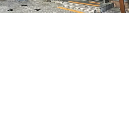
– 오후 5:05
7, 明宝艺术厅 3楼
가격
₩35,000
가격