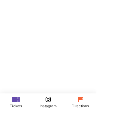
티켓
할인 종료
티켓 유형
VIP
가격
₩48,000
할인 종료
티켓 유형
Tickets
Instagram
Directions
R
가격
₩35,000