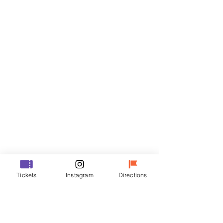
티켓
할인 종료
티켓 유형
R
가격
₩35,000
할인 종료
티켓 유형
Tickets
Instagram
Directions
VIP
가격
₩48,000