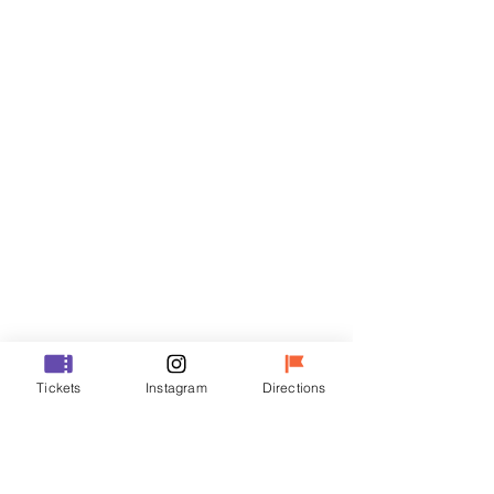
티켓
할인 종료
티켓 유형
VIP
가격
₩48,000
할인 종료
티켓 유형
Tickets
Instagram
Directions
R
가격
₩35,000