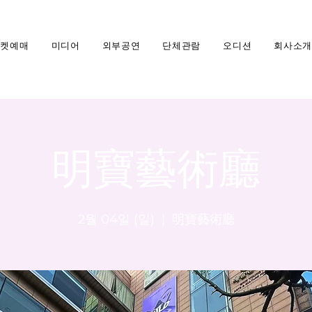
티켓예매
미디어
외부공연
단체관람
오디션
회사소개
明寶藝術廳
2월 04일 (일)
  |  
明寶藝術廳