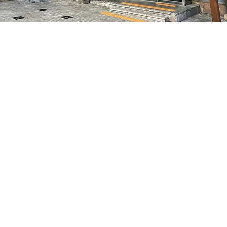
 – 오후 5:05
7, 明寶藝術廳 3樓
가격
₩35,000
가격