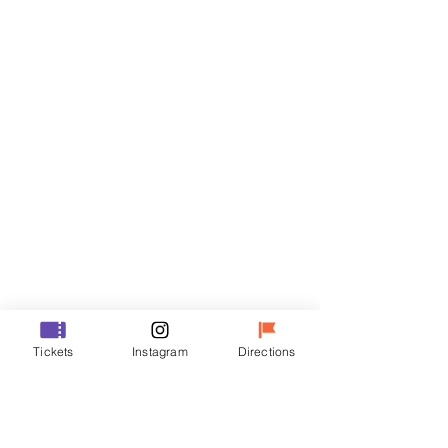
티켓
할인 종료
티켓 유형
VIP
가격
₩48,000
할인 종료
티켓 유형
Tickets
Instagram
Directions
R
가격
₩35,000