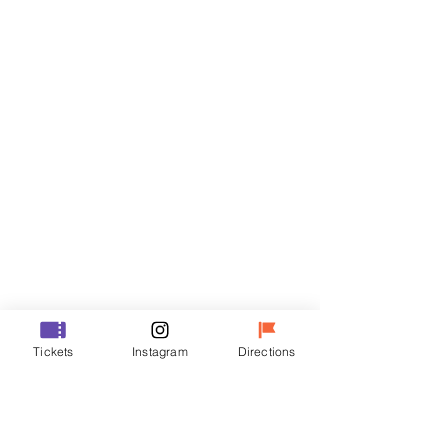
티켓
할인 종료
티켓 유형
R
가격
₩35,000
할인 종료
티켓 유형
Tickets
Instagram
Directions
VIP
가격
₩48,000