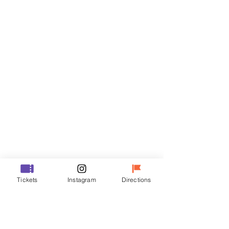
티켓
할인 종료
티켓 유형
VIP
가격
₩48,000
할인 종료
티켓 유형
Tickets
Instagram
Directions
R
가격
₩35,000