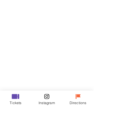
티켓
할인 종료
티켓 유형
R
가격
₩50,000
할인 종료
티켓 유형
Tickets
Instagram
Directions
VIP
가격
₩70,000