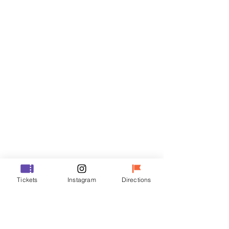
티켓
할인 종료
티켓 유형
VIP
가격
₩70,000
할인 종료
티켓 유형
Tickets
Instagram
Directions
R
가격
₩50,000