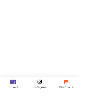
티켓
할인 종료
티켓 유형
VIP
가격
₩70,000
할인 종료
티켓 유형
Tickets
Instagram
Directions
R
가격
₩50,000