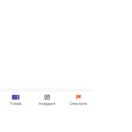
티켓
할인 종료
티켓 유형
R
가격
₩50,000
할인 종료
티켓 유형
Tickets
Instagram
Directions
VIP
가격
₩70,000