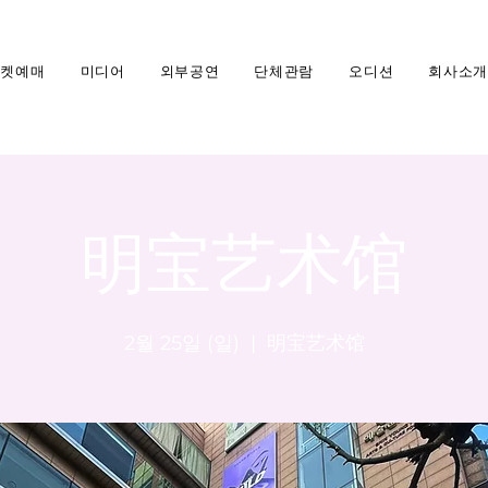
티켓예매
미디어
외부공연
단체관람
오디션
회사소개
明宝艺术馆
2월 25일 (일)
  |  
明宝艺术馆