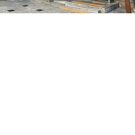
– 오후 8:10
特别市中区干内路47
가격
₩50,000
가격