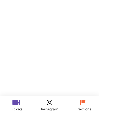
티켓
할인 종료
티켓 유형
R
가격
₩50,000
할인 종료
티켓 유형
Tickets
Instagram
Directions
VIP
가격
₩70,000