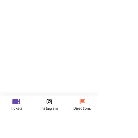
티켓
할인 종료
티켓 유형
VIP
가격
₩70,000
할인 종료
티켓 유형
Tickets
Instagram
Directions
R
가격
₩50,000