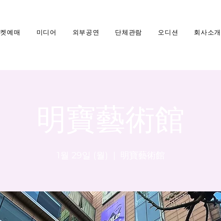
티켓예매
미디어
외부공연
단체관람
오디션
회사소개
明寶藝術館
1월 29일 (월)
  |  
明寶藝術館