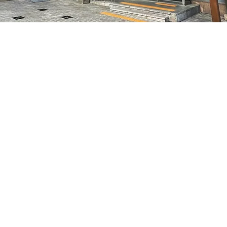
– 오후 8:05
特別市中區馬恩內路47
가격
₩50,000
가격