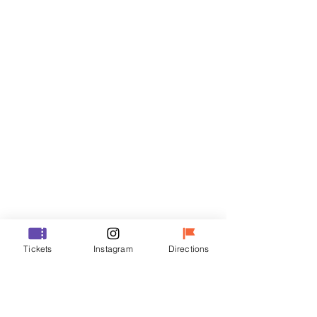
티켓
할인 종료
티켓 유형
VIP
가격
₩70,000
할인 종료
티켓 유형
Tickets
Instagram
Directions
R
가격
₩50,000