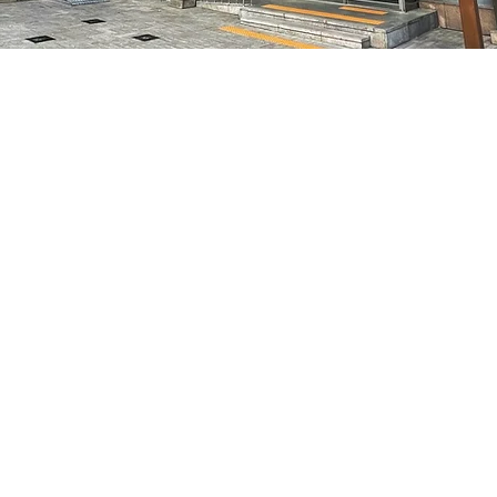
– 오후 5:05
特别市中区干内路47
가격
₩50,000
가격