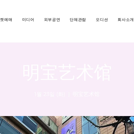
티켓예매
미디어
외부공연
단체관람
오디션
회사소개
明宝艺术馆
1월 23일 (화)
  |  
明宝艺术馆