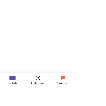
티켓
할인 종료
티켓 유형
VIP
가격
₩70,000
할인 종료
티켓 유형
Tickets
Instagram
Directions
R
가격
₩50,000