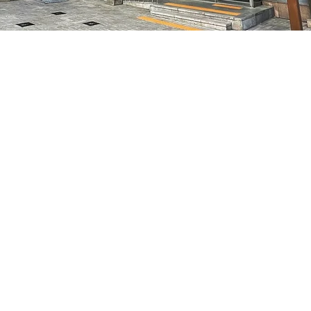
– 오후 8:05
特別市中區馬恩內路47
가격
₩70,000
가격