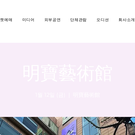
티켓예매
미디어
외부공연
단체관람
오디션
회사소개
明寶藝術館
1월 12일 (금)
  |  
明寶藝術館