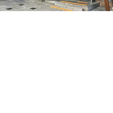
– 오후 5:05
特別市中區馬恩內路47
가격
₩70,000
가격