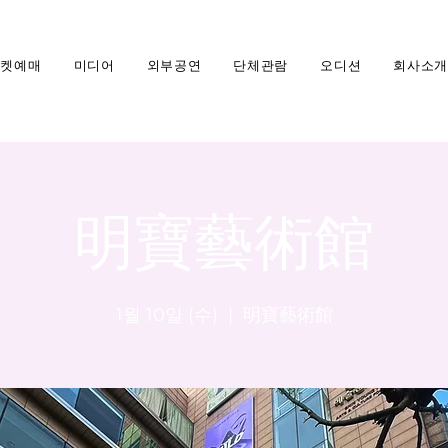
티켓예매
미디어
외부공연
단체관람
오디션
회사소개
明寶藝術館
1월 10일 (수)
  |  
明寶藝術館