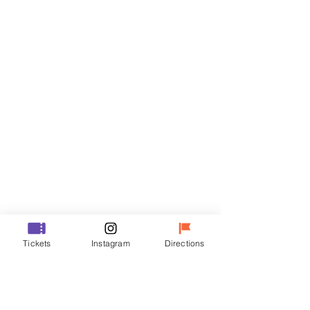
티켓
할인 종료
티켓 유형
VIP
가격
₩70,000
할인 종료
티켓 유형
Tickets
Instagram
Directions
R
가격
₩50,000