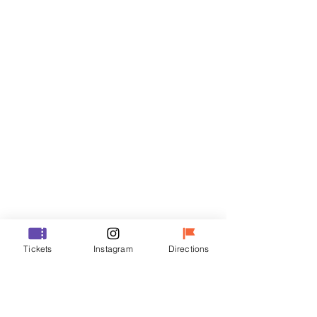
티켓
할인 종료
티켓 유형
R
가격
₩50,000
할인 종료
티켓 유형
Tickets
Instagram
Directions
VIP
가격
₩70,000