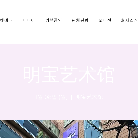
티켓예매
미디어
외부공연
단체관람
오디션
회사소개
明宝艺术馆
1월 08일 (월)
  |  
明宝艺术馆