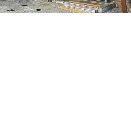
– 오후 5:05
特别市中区干内路47
가격
₩70,000
가격