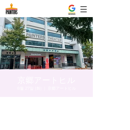
京郷アートヒル
8월 27일 (화)
  |  
京郷アートヒル
시간 및 장소
2024년 8월 27일 오후 5:00 – 오후 5:05
京郷アートヒル, ソウル市 中区 貞洞キル3 京
郷アートヒル 1階