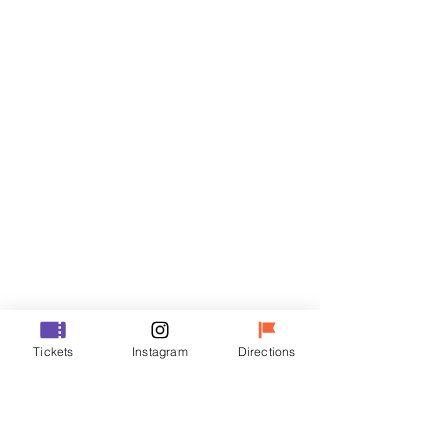
티켓
할인 종료
티켓 유형
R
가격
₩35,000
할인 종료
티켓 유형
Tickets
Instagram
Directions
VIP
가격
₩48,000