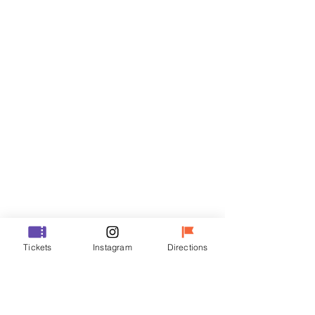
티켓
할인 종료
티켓 유형
R
가격
₩35,000
할인 종료
티켓 유형
Tickets
Instagram
Directions
VIP
가격
₩48,000