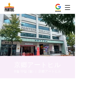
京郷アートヒル
8월 19일 (월)
  |  
京郷アートヒル
시간 및 장소
2024년 8월 19일 오후 5:00 – 오후 5:05
京郷アートヒル, ソウル市 中区 貞洞キル3 京
郷アートヒル 1階