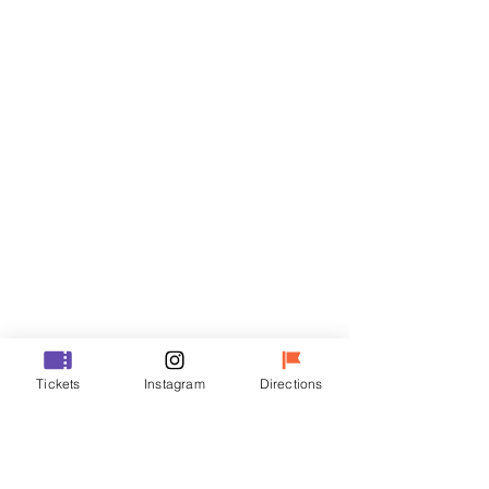
티켓
할인 종료
티켓 유형
VIP
가격
₩48,000
할인 종료
티켓 유형
Tickets
Instagram
Directions
R
가격
₩35,000