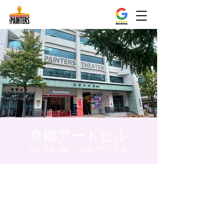
京郷アートヒル
8월 12일 (월)
  |  
京郷アートヒル
시간 및 장소
2024년 8월 12일 오후 5:00 – 오후 5:05
京郷アートヒル, ソウル市 中区 貞洞キル3 京
郷アートヒル 1階