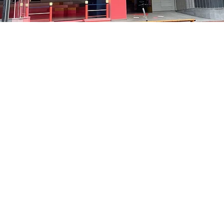
 – 오후 5:05
中区 貞洞キル3 京郷アートヒル 1階
가격
₩35,000
가격