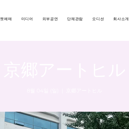
티켓예매
미디어
외부공연
단체관람
오디션
회사소개
京郷アートヒル
8월 04일 (일)
  |  
京郷アートヒル