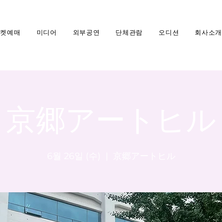
티켓예매
미디어
외부공연
단체관람
오디션
회사소개
京郷アートヒル
6월 26일 (수)
  |  
京郷アートヒル