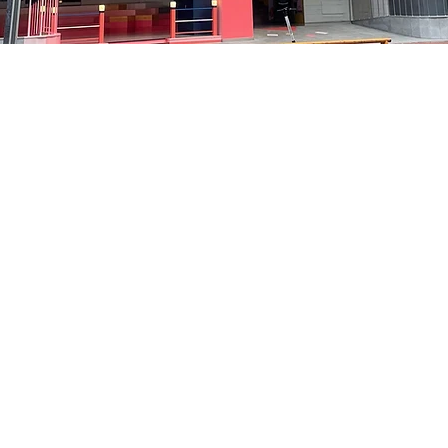
 – 오후 5:05
中区 貞洞キル3 京郷アートヒル 1階
가격
₩35,000
가격