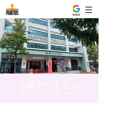
京郷アートヒル
6월 25일 (화)
  |  
京郷アートヒル
시간 및 장소
2024년 6월 25일 오후 8:00 – 오후 8:05
京郷アートヒル, ソウル市 中区 貞洞キル3 京
郷アートヒル 1階