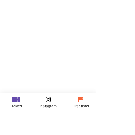
티켓
할인 종료
티켓 유형
VIP
가격
₩48,000
할인 종료
티켓 유형
Tickets
Instagram
Directions
R
가격
₩35,000