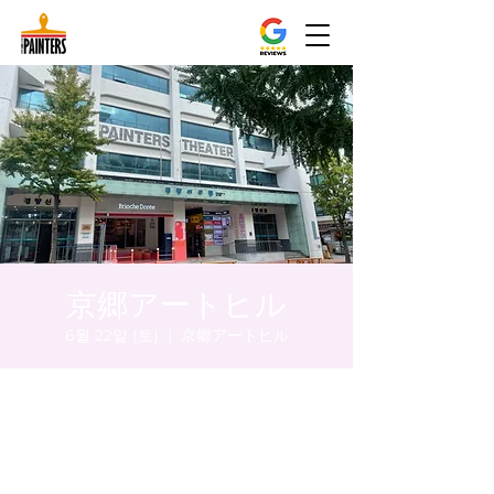
京郷アートヒル
6월 22일 (토)
  |  
京郷アートヒル
시간 및 장소
2024년 6월 22일 오후 8:00 – 오후 8:05
京郷アートヒル, ソウル市 中区 貞洞キル3 京
郷アートヒル 1階