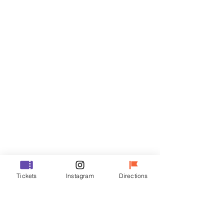
티켓
할인 종료
티켓 유형
VIP
가격
₩48,000
할인 종료
티켓 유형
Tickets
Instagram
Directions
R
가격
₩35,000