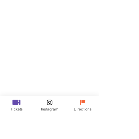
티켓
할인 종료
티켓 유형
VIP
가격
₩48,000
할인 종료
티켓 유형
Tickets
Instagram
Directions
R
가격
₩35,000