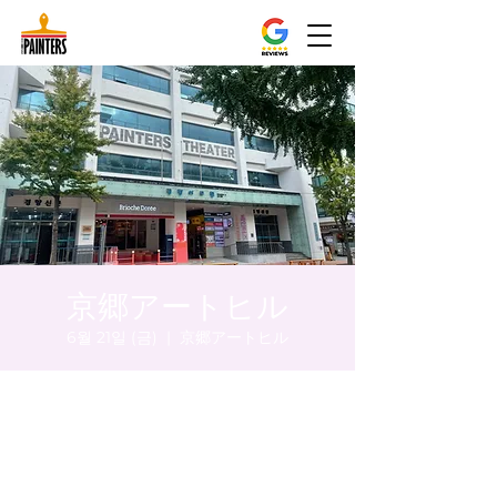
京郷アートヒル
6월 21일 (금)
  |  
京郷アートヒル
시간 및 장소
2024년 6월 21일 오후 5:00 – 오후 5:05
京郷アートヒル, ソウル市 中区 貞洞キル3 京
郷アートヒル 1階