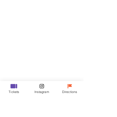
티켓
할인 종료
티켓 유형
VIP
가격
₩48,000
할인 종료
티켓 유형
Tickets
Instagram
Directions
R
가격
₩35,000