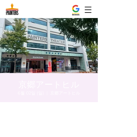
京郷アートヒル
6월 02일 (일)
  |  
京郷アートヒル
시간 및 장소
2024년 6월 02일 오후 8:00 – 오후 8:05
京郷アートヒル, ソウル市 中区 貞洞キル3 京
郷アートヒル 1階