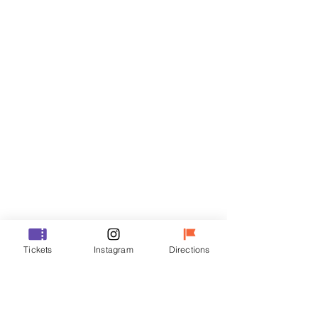
티켓
할인 종료
티켓 유형
R
가격
₩35,000
할인 종료
티켓 유형
Tickets
Instagram
Directions
VIP
가격
₩48,000