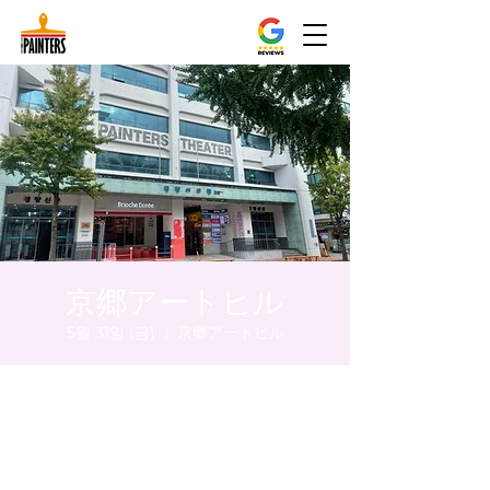
京郷アートヒル
5월 31일 (금)
  |  
京郷アートヒル
시간 및 장소
2024년 5월 31일 오후 8:00 – 오후 8:05
京郷アートヒル, ソウル市 中区 貞洞キル3 京
郷アートヒル 1階