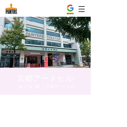
京郷アートヒル
5월 27일 (월)
  |  
京郷アートヒル
시간 및 장소
2024년 5월 27일 오후 8:00 – 오후 8:05
京郷アートヒル, ソウル市 中区 貞洞キル3 京
郷アートヒル 1階