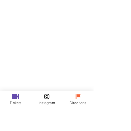
티켓
할인 종료
티켓 유형
R
가격
₩35,000
할인 종료
티켓 유형
Tickets
Instagram
Directions
VIP
가격
₩48,000