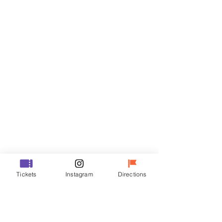
티켓
할인 종료
티켓 유형
VIP
가격
₩48,000
할인 종료
티켓 유형
Tickets
Instagram
Directions
R
가격
₩35,000