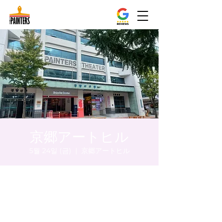
京郷アートヒル
5월 24일 (금)
  |  
京郷アートヒル
시간 및 장소
2024년 5월 24일 오후 8:00 – 오후 8:05
京郷アートヒル, ソウル市 中区 貞洞キル3 京
郷アートヒル 1階