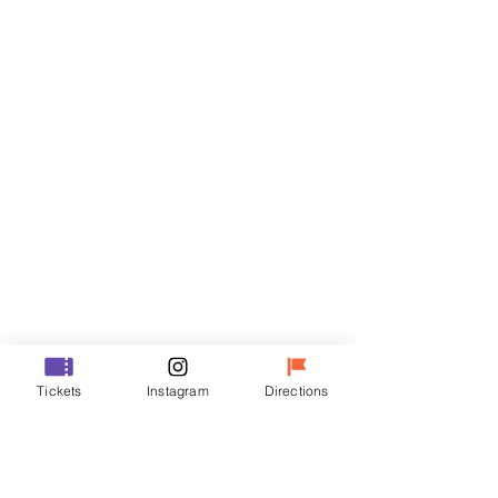
티켓
할인 종료
티켓 유형
R
가격
₩35,000
할인 종료
티켓 유형
Tickets
Instagram
Directions
VIP
가격
₩48,000