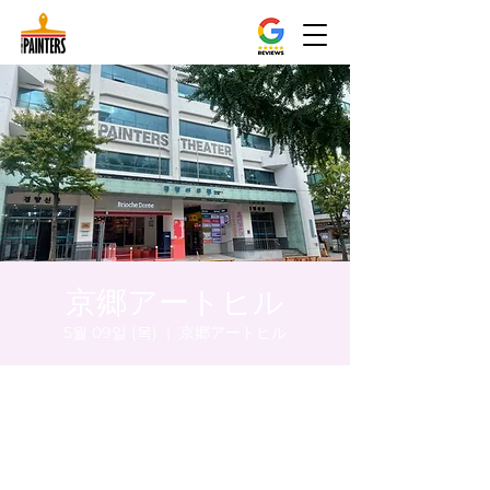
京郷アートヒル
5월 09일 (목)
  |  
京郷アートヒル
시간 및 장소
2024년 5월 09일 오후 8:00 – 오후 8:05
京郷アートヒル, ソウル市 中区 貞洞キル3 京
郷アートヒル 1階