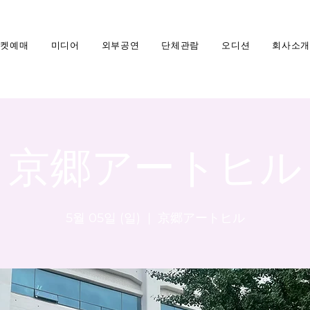
티켓예매
미디어
외부공연
단체관람
오디션
회사소개
京郷アートヒル
5월 05일 (일)
  |  
京郷アートヒル