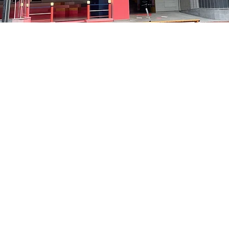
 – 오후 5:05
中区 貞洞キル3 京郷アートヒル 1階
가격
₩48,000
가격