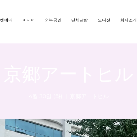
티켓예매
미디어
외부공연
단체관람
오디션
회사소개
京郷アートヒル
4월 30일 (화)
  |  
京郷アートヒル