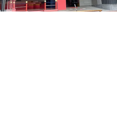
 – 오후 5:05
中区 貞洞キル3 京郷アートヒル 1階
가격
₩35,000
가격