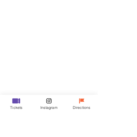
티켓
할인 종료
티켓 유형
VIP
가격
₩48,000
할인 종료
티켓 유형
Tickets
Instagram
Directions
R
가격
₩35,000