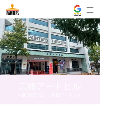
京郷アートヒル
4월 28일 (일)
  |  
京郷アートヒル
시간 및 장소
2024년 4월 28일 오후 5:00 – 오후 5:05
京郷アートヒル, ソウル市 中区 貞洞キル3 京
郷アートヒル 1階