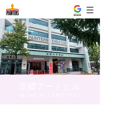
京郷アートヒル
4월 04일 (목)
  |  
京郷アートヒル
시간 및 장소
2024년 4월 04일 오후 8:00 – 오후 8:05
京郷アートヒル, ソウル市 中区 貞洞キル3 京
郷アートヒル 1階