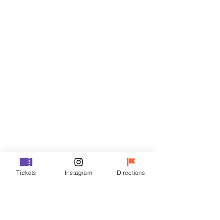
티켓
할인 종료
티켓 유형
R
가격
₩35,000
할인 종료
티켓 유형
Tickets
Instagram
Directions
VIP
가격
₩48,000