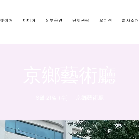
티켓예매
미디어
외부공연
단체관람
오디션
회사소개
京鄉藝術廳
8월 21일 (수)
  |  
京鄉藝術廳