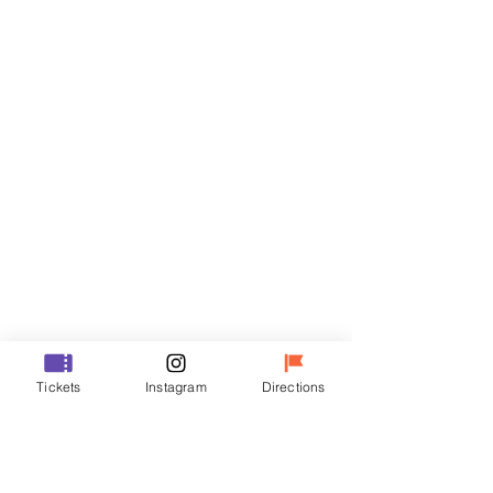
티켓
할인 종료
티켓 유형
VIP
가격
₩48,000
할인 종료
티켓 유형
Tickets
Instagram
Directions
R
가격
₩35,000